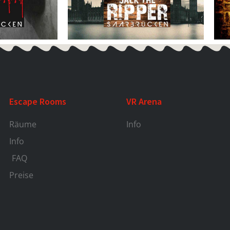
Escape Rooms
VR Arena
Räume
Info
Info
FAQ
Preise