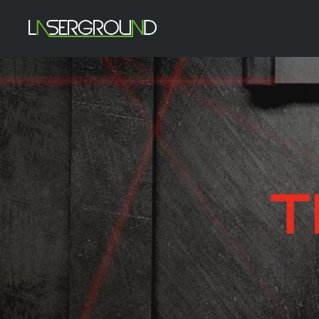
T
T
T