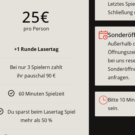
Letztes Spi
25
€
Schließung 
pro Person
Sonderöf
Außerhalb d
+1 Runde Lasertag
Öffnungszei
bei uns rese
Bei nur 3 Spielern zahlt
Sonderöffn
ihr pauschal 90 €
anfragen.
60 Minuten Spielzeit
Bitte 10 Mi
sein.
Du sparst beim Lasertag Spiel
mehr als 50 %