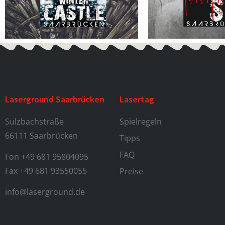
Laserground Saarbrücken
Lasertag
Sulzbachstraße
Spielregeln
66111 Saarbrücken
Tipps
FAQ
Fon +49 681 95804095
Fax +49 681 93550055
Preise
info@laserground.de