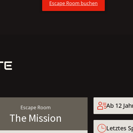
Escape Room buchen
TE
Ab 12 Jah
Escape Room
The Mission
Letztes Sp