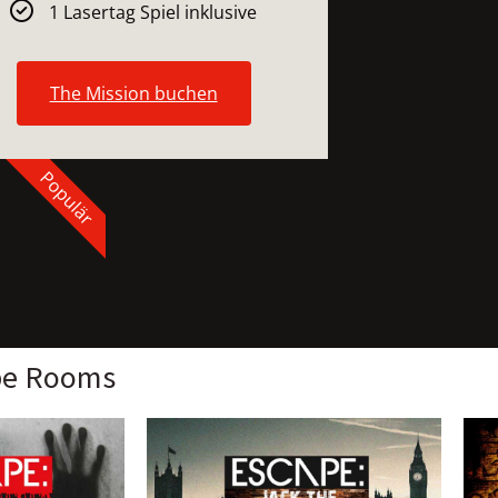
1 Lasertag Spiel inklusive
The Mission buchen
Populär
pe Rooms​